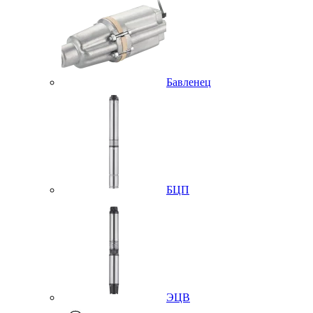
Бавленец
БЦП
ЭЦВ