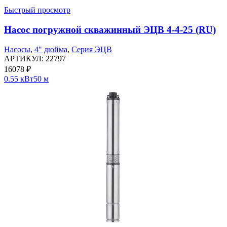
Быстрый просмотр
Насос погружной скважинный ЭЦВ 4-4-25 (RU)
Насосы
,
4" дюйма
,
Серия ЭЦВ
АРТИКУЛ:
22797
16078
₽
0.55 кВт
50 м