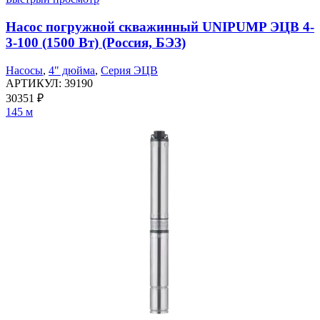
Насос погружной скважинный UNIPUMP ЭЦВ 4-
3-100 (1500 Вт) (Россия, БЭЗ)
Насосы
,
4" дюйма
,
Серия ЭЦВ
АРТИКУЛ:
39190
30351
₽
145 м