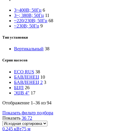
3~400В; 50Гц
6
3~; 380В; 50Гц
11
~220/230В; 50Гц
68
~230В; 50Гц
9
Тип установки
Вертикальный
38
Серия насосов
ECO RUS
38
БАВЛЕНЕЦ
10
БАВЛЕНЕЦ 2
3
БЦП
26
ЭЦВ 4"
17
Отображение 1–36 из 94
Показать фильтр подбора
Показать
36
72
0.245 кВт
75 м