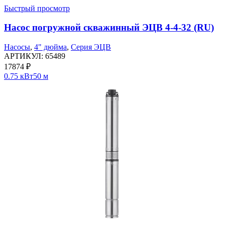
Быстрый просмотр
Насос погружной скважинный ЭЦВ 4-4-32 (RU)
Насосы
,
4" дюйма
,
Серия ЭЦВ
АРТИКУЛ:
65489
17874
₽
0.75 кВт
50 м