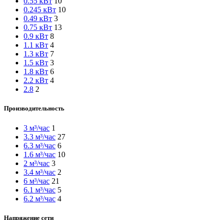
0.55 кВт
10
0.245 кВт
10
0.49 кВт
3
0.75 кВт
13
0.9 кВт
8
1.1 кВт
4
1.3 кВт
7
1.5 кВт
3
1.8 кВт
6
2.2 кВт
4
2.8
2
Производительность
3 м³/час
1
3.3 м³/час
27
6.3 м³/час
6
1.6 м³/час
10
2 м³/час
3
3.4 м³/час
2
6 м³/час
21
6.1 м³/час
5
6.2 м³/час
4
Напряжение сети