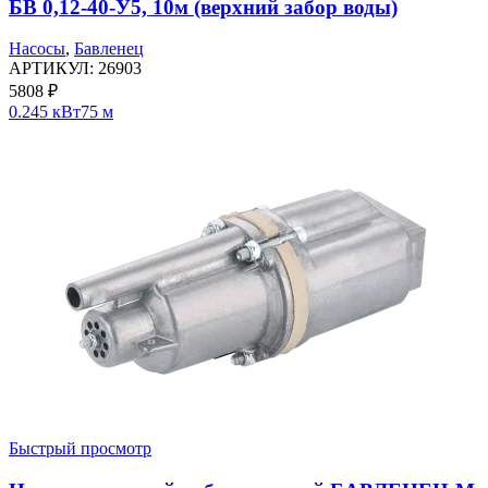
БВ 0,12-40-У5, 10м (верхний забор воды)
Насосы
,
Бавленец
АРТИКУЛ:
26903
5808
₽
0.245 кВт
75 м
Быстрый просмотр