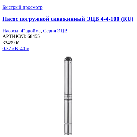
Быстрый просмотр
Насос погружной скважинный ЭЦВ 4-4-100 (RU)
Насосы
,
4" дюйма
,
Серия ЭЦВ
АРТИКУЛ:
68455
33499
₽
0.37 кВт
40 м