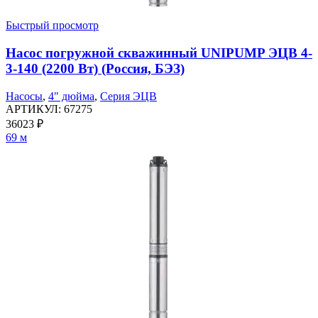
Быстрый просмотр
Насос погружной скважинный UNIPUMP ЭЦВ 4-
3-140 (2200 Вт) (Россия, БЭЗ)
Насосы
,
4" дюйма
,
Серия ЭЦВ
АРТИКУЛ:
67275
36023
₽
69 м