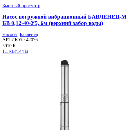
Быстрый просмотр
Насос погружной вибрационный БАВЛЕНЕЦ-М
БВ 0,12-40-У5, 6м (верхний забор воды)
Насосы
,
Бавленец
АРТИКУЛ:
42076
3910
₽
1.1 кВт
144 м