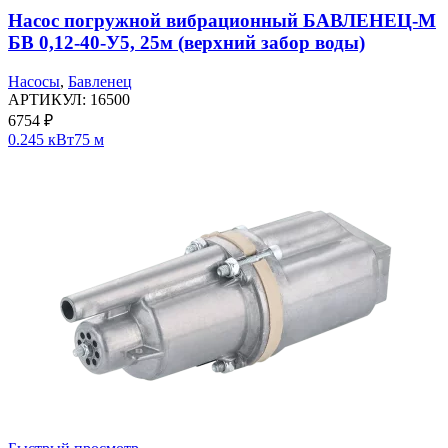
Насос погружной вибрационный БАВЛЕНЕЦ-М
БВ 0,12-40-У5, 25м (верхний забор воды)
Насосы
,
Бавленец
АРТИКУЛ:
16500
6754
₽
0.245 кВт
75 м