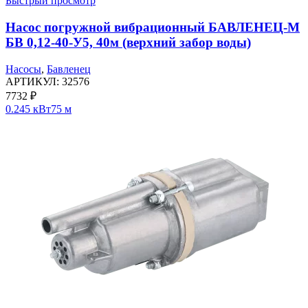
Быстрый просмотр
Насос погружной вибрационный БАВЛЕНЕЦ-М
БВ 0,12-40-У5, 40м (верхний забор воды)
Насосы
,
Бавленец
АРТИКУЛ:
32576
7732
₽
0.245 кВт
75 м