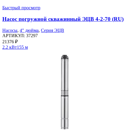
Быстрый просмотр
Насос погружной скважинный ЭЦВ 4-2-70 (RU)
Насосы
,
4" дюйма
,
Серия ЭЦВ
АРТИКУЛ:
37297
21376
₽
2.2 кВт
155 м