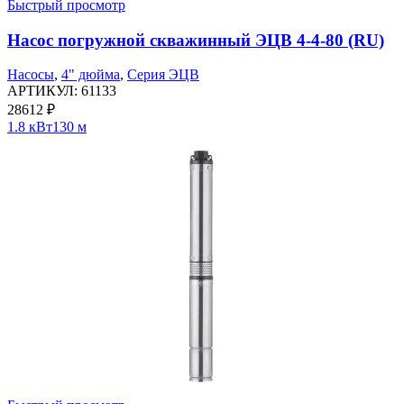
Быстрый просмотр
Насос погружной скважинный ЭЦВ 4-4-80 (RU)
Насосы
,
4" дюйма
,
Серия ЭЦВ
АРТИКУЛ:
61133
28612
₽
1.8 кВт
130 м