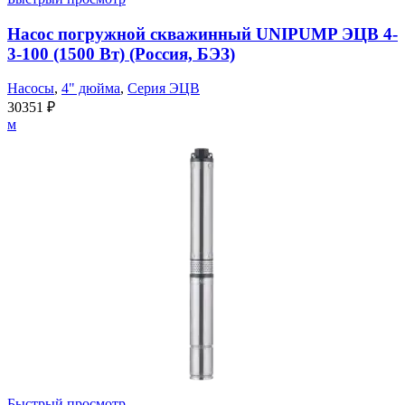
Насос погружной скважинный UNIPUMP ЭЦВ 4-
3-100 (1500 Вт) (Россия, БЭЗ)
Насосы
,
4" дюйма
,
Серия ЭЦВ
30351
₽
м
Быстрый просмотр