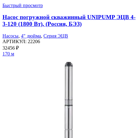
Быстрый просмотр
Насос погружной скважинный UNIPUMP ЭЦВ 4-
3-120 (1800 Вт), (Россия, БЭЗ)
Насосы
,
4" дюйма
,
Серия ЭЦВ
АРТИКУЛ:
22206
32456
₽
170 м