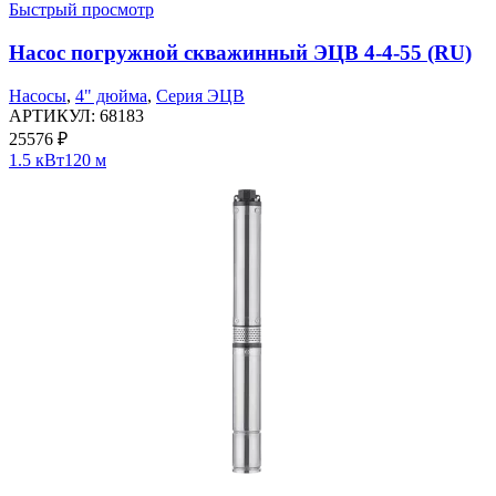
Быстрый просмотр
Насос погружной скважинный ЭЦВ 4-4-55 (RU)
Насосы
,
4" дюйма
,
Серия ЭЦВ
АРТИКУЛ:
68183
25576
₽
1.5 кВт
120 м