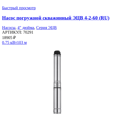
Быстрый просмотр
Насос погружной скважинный ЭЦВ 4-2-60 (RU)
Насосы
,
4" дюйма
,
Серия ЭЦВ
АРТИКУЛ:
70291
18905
₽
0.75 кВт
103 м