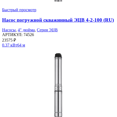
Быстрый просмотр
Насос погружной скважинный ЭЦВ 4-2-100 (RU)
Насосы
,
4" дюйма
,
Серия ЭЦВ
АРТИКУЛ:
74526
23575
₽
0.37 кВт
64 м