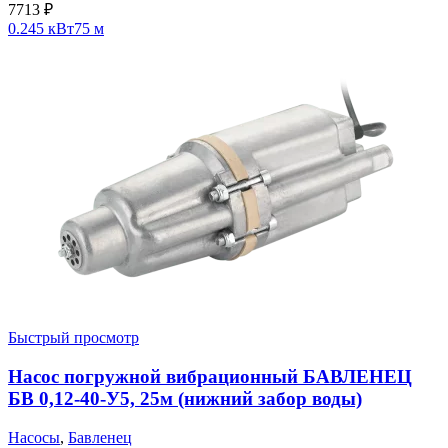
7713
₽
0.245 кВт
75 м
Быстрый просмотр
Насос погружной вибрационный БАВЛЕНЕЦ
БВ 0,12-40-У5, 25м (нижний забор воды)
Насосы
,
Бавленец