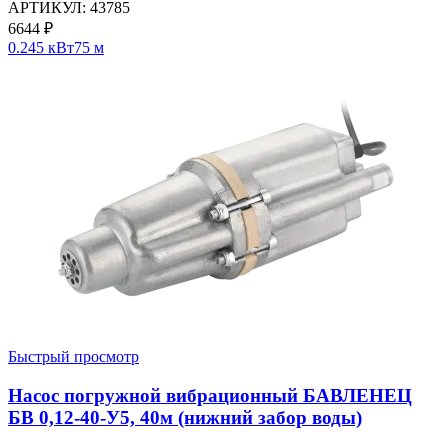
АРТИКУЛ:
43785
6644
₽
0.245 кВт
75 м
Быстрый просмотр
Насос погружной вибрационный БАВЛЕНЕЦ
БВ 0,12-40-У5, 40м (нижний забор воды)