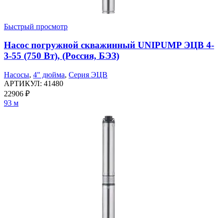
Быстрый просмотр
Насос погружной скважинный UNIPUMP ЭЦВ 4-
3-55 (750 Вт), (Россия, БЭЗ)
Насосы
,
4" дюйма
,
Серия ЭЦВ
АРТИКУЛ:
41480
22906
₽
93 м