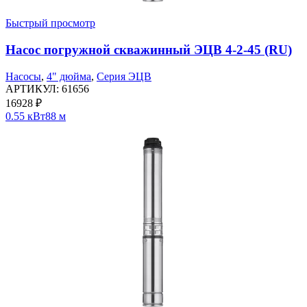
Быстрый просмотр
Насос погружной скважинный ЭЦВ 4-2-45 (RU)
Насосы
,
4" дюйма
,
Серия ЭЦВ
АРТИКУЛ:
61656
16928
₽
0.55 кВт
88 м