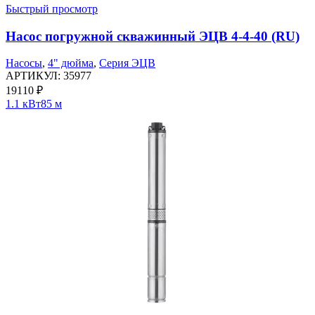
Быстрый просмотр
Насос погружной скважинный ЭЦВ 4-4-40 (RU)
Насосы
,
4" дюйма
,
Серия ЭЦВ
АРТИКУЛ:
35977
19110
₽
1.1 кВт
85 м