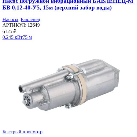
Насос погружной вибрационный БАВЛЕНЕЦ-М
БВ 0,12-40-У5, 15м (верхний забор воды)
Насосы
,
Бавленец
АРТИКУЛ:
12649
6125
₽
0.245 кВт
75 м
Быстрый просмотр