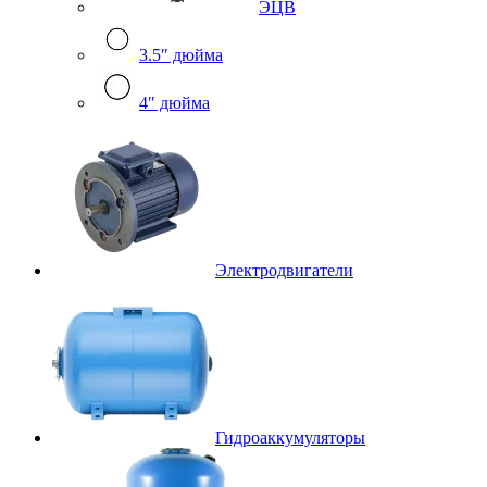
ЭЦВ
3.5″ дюйма
4″ дюйма
Электродвигатели
Гидроаккумуляторы