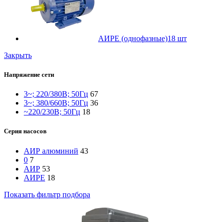
АИРЕ (однофазные)
18 шт
Закрыть
Напряжение сети
3~; 220/380В; 50Гц
67
3~; 380/660В; 50Гц
36
~220/230В; 50Гц
18
Серия насосов
АИР алюминий
43
0
7
АИР
53
АИРЕ
18
Показать фильтр подбора