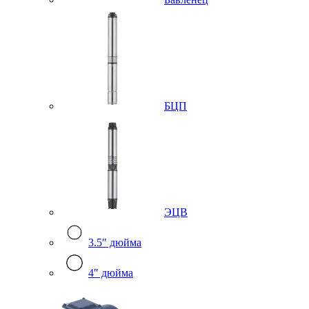
БЦП
ЭЦВ
3.5″ дюйма
4″ дюйма