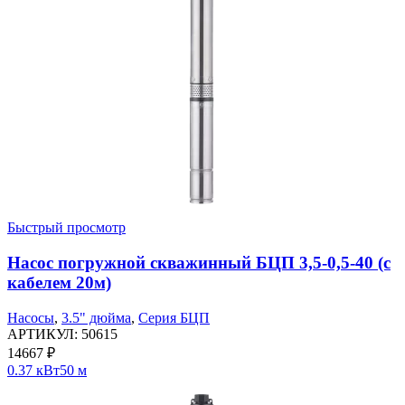
Быстрый просмотр
Насос погружной скважинный БЦП 3,5-0,5-40 (с
кабелем 20м)
Насосы
,
3.5" дюйма
,
Серия БЦП
АРТИКУЛ:
50615
14667
₽
0.37 кВт
50 м