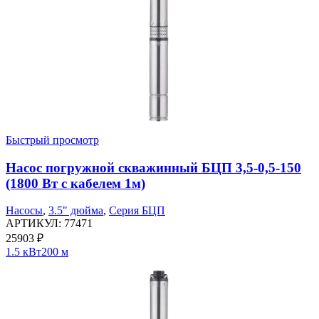
Быстрый просмотр
Насос погружной скважинный БЦП 3,5-0,5-150
(1800 Вт с кабелем 1м)
Насосы
,
3.5" дюйма
,
Серия БЦП
АРТИКУЛ:
77471
25903
₽
1.5 кВт
200 м