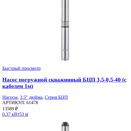
Быстрый просмотр
Насос погружной скважинный БЦП 3,5-0,5-40 (с
кабелем 1м)
Насосы
,
3.5" дюйма
,
Серия БЦП
АРТИКУЛ:
61478
13589
₽
0.37 кВт
53 м