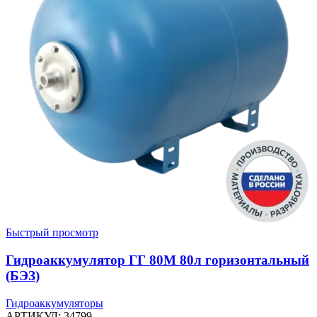
Быстрый просмотр
Гидроаккумулятор ГГ 80М 80л горизонтальный
(БЭЗ)
Гидроаккумуляторы
АРТИКУЛ:
34799