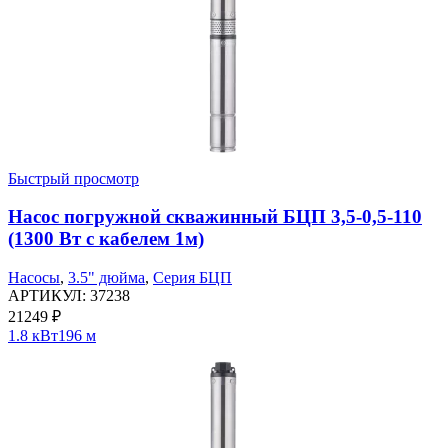
Быстрый просмотр
Насос погружной скважинный БЦП 3,5-0,5-110
(1300 Вт с кабелем 1м)
Насосы
,
3.5" дюйма
,
Серия БЦП
АРТИКУЛ:
37238
21249
₽
1.8 кВт
196 м