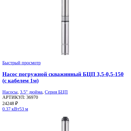
Быстрый просмотр
Насос погружной скважинный БЦП 3,5-0,5-150
(с кабелем 1м)
Насосы
,
3.5" дюйма
,
Серия БЦП
АРТИКУЛ:
36970
24248
₽
0.37 кВт
53 м