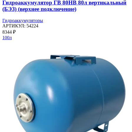
Гидроаккумулятор ГВ 80НВ 80л вертикальный
(БЭЗ) (верхнее подключение)
Гидроаккумуляторы
АРТИКУЛ:
54224
8344
₽
100л