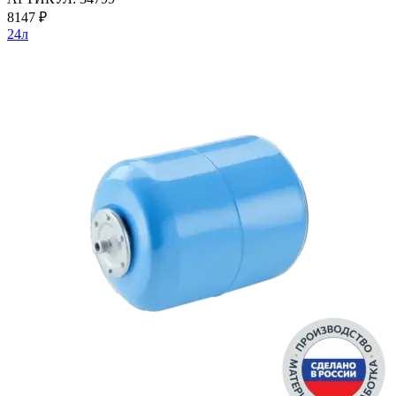
8147
₽
24л