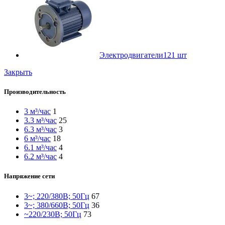
Электродвигатели
121 шт
Закрыть
Производительность
3 м³/час
1
3.3 м³/час
25
6.3 м³/час
3
6 м³/час
18
6.1 м³/час
4
6.2 м³/час
4
Напряжение сети
3~; 220/380В; 50Гц
67
3~; 380/660В; 50Гц
36
~220/230В; 50Гц
73