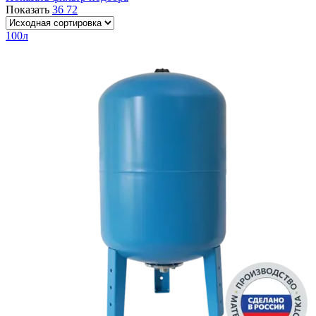
Показать
36
72
100л