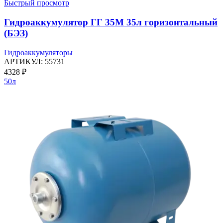
Быстрый просмотр
Гидроаккумулятор ГГ 35М 35л горизонтальный
(БЭЗ)
Гидроаккумуляторы
АРТИКУЛ:
55731
4328
₽
50л