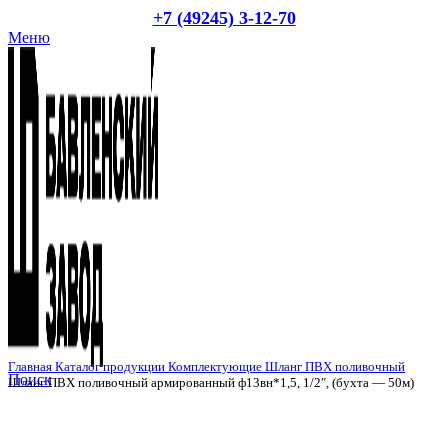
+7 (49245) 3-12-70
Меню
Главная
Каталог продукции
Комплектующие
Шланг ПВХ поливочный
Поиск
Шланг ПВХ поливочный армированный ф13вн*1,5, 1/2″, (бухта — 50м)