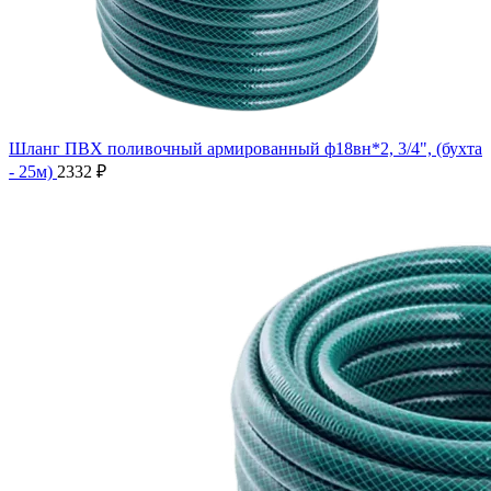
Шланг ПВХ поливочный армированный ф18вн*2, 3/4", (бухта
- 25м)
2332
₽