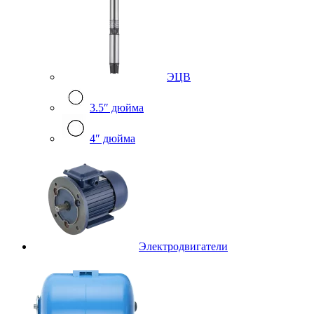
ЭЦВ
3.5″ дюйма
4″ дюйма
Электродвигатели