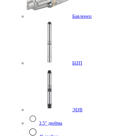
Бавленец
БЦП
ЭЦВ
3.5″ дюйма