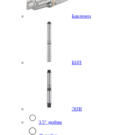
Бавленец
БЦП
ЭЦВ
3.5″ дюйма